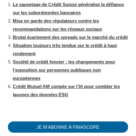
e
er
e
Le sauvetage de Crédit Suisse généralise la défiance
dI
b
sur les subordonnées bancaires
Mise en garde des régulateurs contre les
n
o
recommandations sur les réseaux sociaux
o
Brutal écartement des spreads sur le marché du crédit
k
Situation toujours très tendue sur le crédit à haut
rendement
Société de crédit foncier : les changements pour
l’exposition sur personnes publiques non
européennes
Crédit Mutuel AM compte sur l’IA pour combler les
lacunes des données ESG
JE M'ABONNE À FINASCOPE