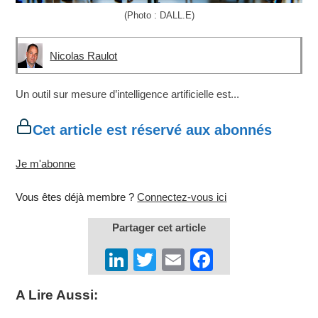
(Photo : DALL.E)
Nicolas Raulot
Un outil sur mesure d’intelligence artificielle est...
Cet article est réservé aux abonnés
Je m'abonne
Vous êtes déjà membre ?
Connectez-vous ici
Partager cet article
Li
T
E
F
n
wi
m
a
A Lire Aussi:
k
tt
ail
c