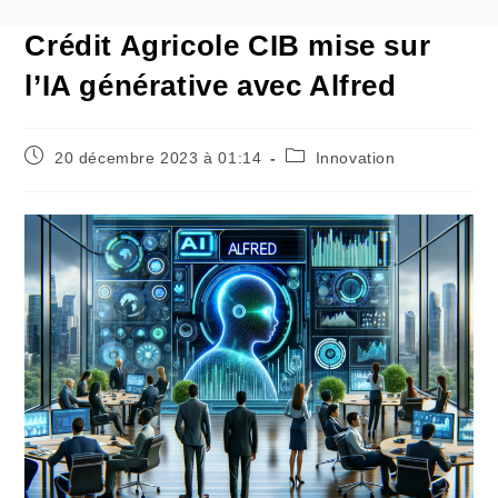
Crédit Agricole CIB mise sur
l’IA générative avec Alfred
Poste
Catégorie
20 décembre 2023 à 01:14
Innovation
publié
de
:
poste
: